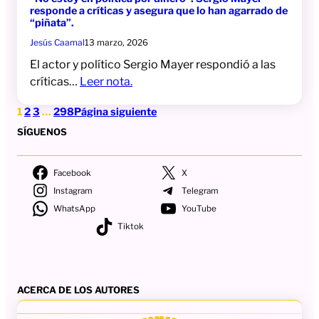
responde a críticas y asegura que lo han agarrado de
“piñata”.
Jesús Caamal
13 marzo, 2026
El actor y político Sergio Mayer respondió a las
críticas…
Leer nota.
1
2
3
…
298
Página siguiente
SÍGUENOS
Facebook
X
Instagram
Telegram
WhatsApp
YouTube
Tiktok
ACERCA DE LOS AUTORES