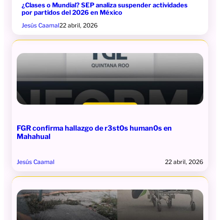
¿Clases o Mundial? SEP analiza suspender actividades
por partidos del 2026 en México
Jesús Caamal
22 abril, 2026
FGR confirma hallazgo de r3st0s human0s en
Mahahual
Jesús Caamal
22 abril, 2026