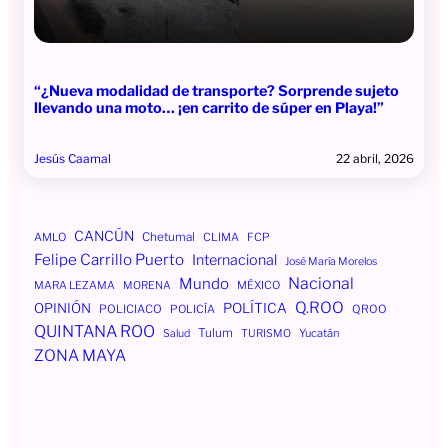
“¿Nueva modalidad de transporte? Sorprende sujeto
llevando una moto… ¡en carrito de súper en Playa!”
Jesús Caamal
22 abril, 2026
CANCÚN
AMLO
Chetumal
CLIMA
FCP
Felipe Carrillo Puerto
Internacional
José María Morelos
Mundo
Nacional
MÉXICO
MARA LEZAMA
MORENA
Q.ROO
OPINIÓN
POLÍTICA
POLICIACO
POLICÍA
QROO
QUINTANA ROO
Tulum
Yucatán
Salud
TURISMO
ZONA MAYA