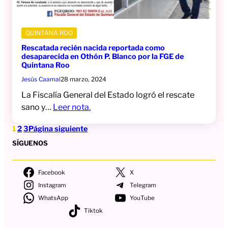
QUINTANA ROO
Rescatada recién nacida reportada como
desaparecida en Othón P. Blanco por la FGE de
Quintana Roo
Jesús Caamal
28 marzo, 2024
La Fiscalía General del Estado logró el rescate
sano y…
Leer nota.
1
2
3
Página siguiente
SÍGUENOS
Facebook
X
Instagram
Telegram
WhatsApp
YouTube
Tiktok