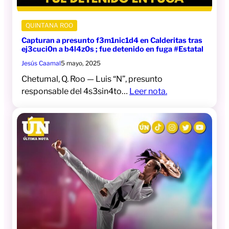
QUINTANA ROO
Capturan a presunto f3m1nic1d4 en Calderitas tras
ej3cuci0n a b4l4z0s ; fue detenido en fuga #Estatal
Jesús Caamal
5 mayo, 2025
Chetumal, Q. Roo — Luis “N”, presunto
responsable del 4s3sin4to…
Leer nota.