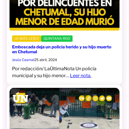
LO MÁS LEÍDO
QUINTANA ROO
Emboscada deja un policía herido y su hijo muerto
en Chetumal
Jesús Caamal
25 abril, 2024
Por redacción/ LaÚltimaNota Un policía
municipal y su hijo menor…
Leer nota.