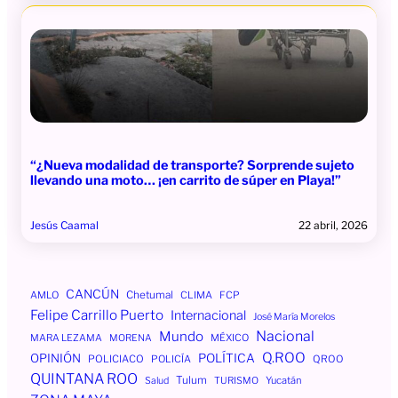
“¿Nueva modalidad de transporte? Sorprende sujeto
llevando una moto… ¡en carrito de súper en Playa!”
Jesús Caamal
22 abril, 2026
CANCÚN
AMLO
Chetumal
CLIMA
FCP
Felipe Carrillo Puerto
Internacional
José María Morelos
Mundo
Nacional
MÉXICO
MARA LEZAMA
MORENA
Q.ROO
OPINIÓN
POLÍTICA
POLICIACO
POLICÍA
QROO
QUINTANA ROO
Tulum
Yucatán
Salud
TURISMO