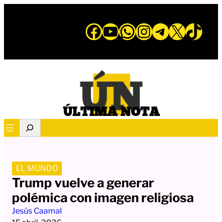
Saltar
al
Facebook
YouTube
WhatsApp
Instagram
Telegram
X
TikTo
contenido
ÚLTIMA NOTA
S
e
a
r
EL MUNDO
c
Trump vuelve a generar
h
polémica con imagen religiosa
Jesús Caamal