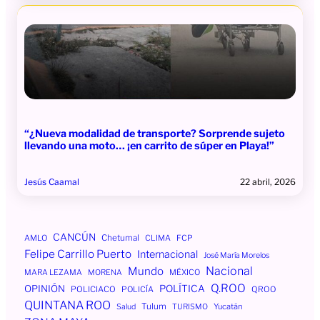
“¿Nueva modalidad de transporte? Sorprende sujeto
llevando una moto… ¡en carrito de súper en Playa!”
Jesús Caamal
22 abril, 2026
CANCÚN
AMLO
Chetumal
CLIMA
FCP
Felipe Carrillo Puerto
Internacional
José María Morelos
Mundo
Nacional
MÉXICO
MARA LEZAMA
MORENA
Q.ROO
OPINIÓN
POLÍTICA
POLICIACO
POLICÍA
QROO
QUINTANA ROO
Tulum
Yucatán
Salud
TURISMO