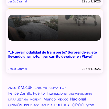
Jesús Caamal
22 abril, 2026
“¿Nueva modalidad de transporte? Sorprende sujeto
llevando una moto… ¡en carrito de súper en Playa!”
Jesús Caamal
22 abril, 2026
CANCÚN
AMLO
Chetumal
CLIMA
FCP
Felipe Carrillo Puerto
Internacional
José María Morelos
Mundo
Nacional
MÉXICO
MARA LEZAMA
MORENA
Q.ROO
OPINIÓN
POLÍTICA
POLICIACO
POLICÍA
QROO