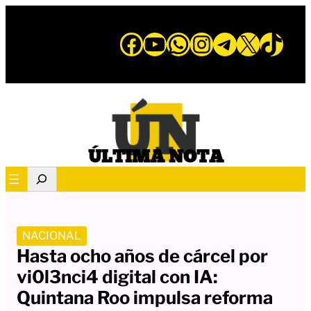
Saltar
al
Facebook
YouTube
WhatsApp
Instagram
Telegram
X
TikTo
contenido
ÚLTIMA NOTA
S
e
a
r
NACIONAL
c
Hasta ocho años de cárcel por
h
vi0l3nci4 digital con IA:
Quintana Roo impulsa reforma