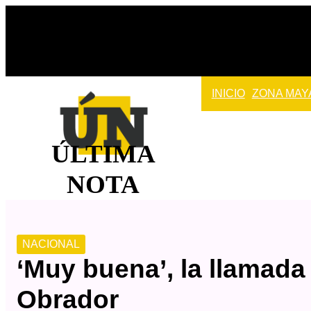
Saltar
al
contenido
INICIO
ZONA MAY
ÚLTIMA
NOTA
NACIONAL
‘Muy buena’, la llamada
Obrador