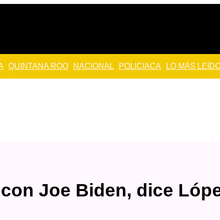
A
QUINTANA ROO
NACIONAL
POLICIACA
LO MÁS LEÍD
 con Joe Biden, dice Lóp