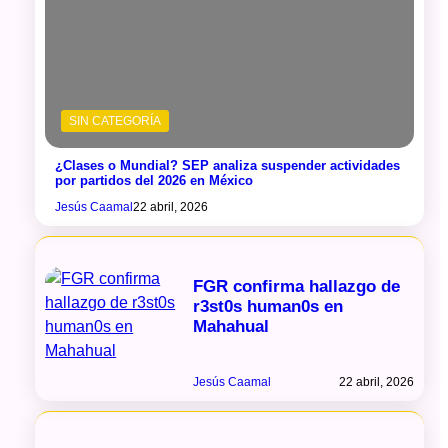
SIN CATEGORÍA
¿Clases o Mundial? SEP analiza suspender actividades
por partidos del 2026 en México
Jesús Caamal
22 abril, 2026
FGR confirma hallazgo de
r3st0s human0s en
Mahahual
Jesús Caamal
22 abril, 2026